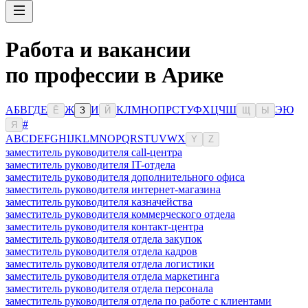
Работа и вакансии
по профессии в Арике
А
Б
В
Г
Д
Е
Ж
И
К
Л
М
Н
О
П
Р
С
Т
У
Ф
Х
Ц
Ч
Ш
Э
Ю
Ё
З
Й
Щ
Ы
#
Я
A
B
C
D
E
F
G
H
I
J
K
L
M
N
O
P
Q
R
S
T
U
V
W
X
Y
Z
заместитель руководителя call-центра
заместитель руководителя IT-отдела
заместитель руководителя дополнительного офиса
заместитель руководителя интернет-магазина
заместитель руководителя казначейства
заместитель руководителя коммерческого отдела
заместитель руководителя контакт-центра
заместитель руководителя отдела закупок
заместитель руководителя отдела кадров
заместитель руководителя отдела логистики
заместитель руководителя отдела маркетинга
заместитель руководителя отдела персонала
заместитель руководителя отдела по работе с клиентами