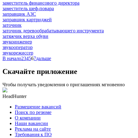
заместитель финансового директора
заместитель шеф-повара
заправщик АЗС
заправщик картриджей
заточник
заточник деревообрабатывающего инструмента
затяжчик верха обуви
звукоинженер
звукооператор
звукорежиссер
В начало
2
3
4
5
6
7
дальше
Скачайте приложение
Чтобы получать уведомления о приглашениях мгновенно
HeadHunter
Размещение вакансий
Поиск по резюме
О компании
Наши вакансии
Реклама на сайте
Требования к ПО