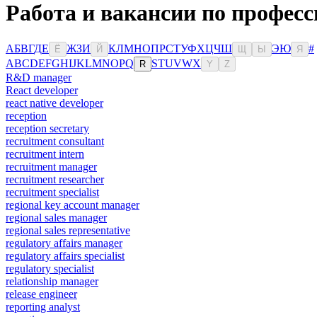
Работа и вакансии по професс
А
Б
В
Г
Д
Е
Ж
З
И
К
Л
М
Н
О
П
Р
С
Т
У
Ф
Х
Ц
Ч
Ш
Э
Ю
#
Ё
Й
Щ
Ы
Я
A
B
C
D
E
F
G
H
I
J
K
L
M
N
O
P
Q
S
T
U
V
W
X
R
Y
Z
R&D manager
React developer
react native developer
reception
reception secretary
recruitment consultant
recruitment intern
recruitment manager
recruitment researcher
recruitment specialist
regional key account manager
regional sales manager
regional sales representative
regulatory affairs manager
regulatory affairs specialist
regulatory specialist
relationship manager
release engineer
reporting analyst