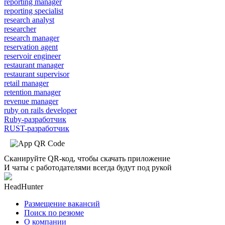
reporting manager
reporting specialist
research analyst
researcher
research manager
reservation agent
reservoir engineer
restaurant manager
restaurant supervisor
retail manager
retention manager
revenue manager
ruby on rails developer
Ruby-разработчик
RUST-разработчик
Сканируйте QR-код, чтобы скачать приложение
И чаты с работодателями всегда будут под рукой
HeadHunter
Размещение вакансий
Поиск по резюме
О компании