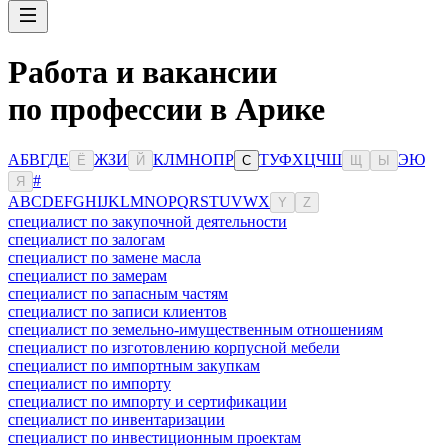
Работа и вакансии
по профессии в Арике
А
Б
В
Г
Д
Е
Ж
З
И
К
Л
М
Н
О
П
Р
Т
У
Ф
Х
Ц
Ч
Ш
Э
Ю
Ё
Й
С
Щ
Ы
#
Я
A
B
C
D
E
F
G
H
I
J
K
L
M
N
O
P
Q
R
S
T
U
V
W
X
Y
Z
специалист по закупочной деятельности
специалист по залогам
специалист по замене масла
специалист по замерам
специалист по запасным частям
специалист по записи клиентов
специалист по земельно-имущественным отношениям
специалист по изготовлению корпусной мебели
специалист по импортным закупкам
специалист по импорту
специалист по импорту и сертификации
специалист по инвентаризации
специалист по инвестиционным проектам