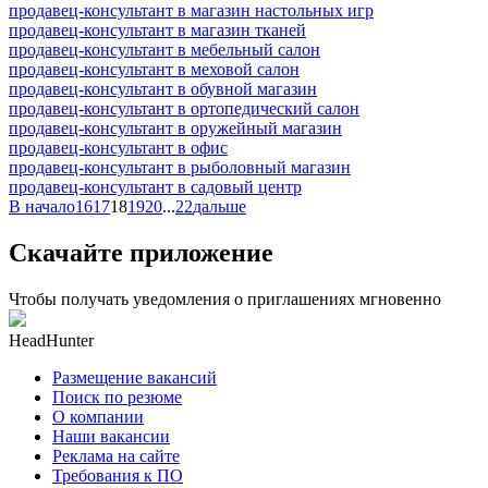
продавец-консультант в магазин настольных игр
продавец-консультант в магазин тканей
продавец-консультант в мебельный салон
продавец-консультант в меховой салон
продавец-консультант в обувной магазин
продавец-консультант в ортопедический салон
продавец-консультант в оружейный магазин
продавец-консультант в офис
продавец-консультант в рыболовный магазин
продавец-консультант в садовый центр
В начало
16
17
18
19
20
...
22
дальше
Скачайте приложение
Чтобы получать уведомления о приглашениях мгновенно
HeadHunter
Размещение вакансий
Поиск по резюме
О компании
Наши вакансии
Реклама на сайте
Требования к ПО