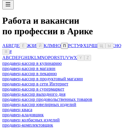
Работа и вакансии
по профессии в Арике
А
Б
В
Г
Д
Е
Ж
З
И
К
Л
М
Н
О
Р
С
Т
У
Ф
Х
Ц
Ч
Ш
Э
Ю
Ё
Й
П
Щ
Ы
#
Я
A
B
C
D
E
F
G
H
I
J
K
L
M
N
O
P
Q
R
S
T
U
V
W
X
Y
Z
продавец-кассир в кулинарию
продавец-кассир в магазин
продавец-кассир в пекарню
продавец-кассир в продуктовый магазин
продавец-кассир в сети Интернет
продавец-кассир в супермаркет
продавец-кассир выходного дня
продавец-кассир продовольственных товаров
продавец-кассир ювелирных изделий
продавец кваса
продавец-кладовщик
продавец колбасных изделий
продавец-комплектовщик