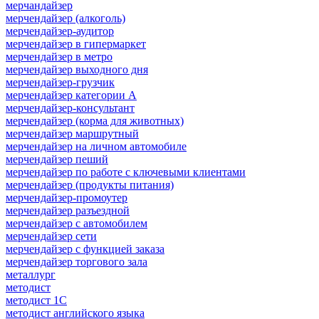
мерчандайзер
мерчендайзер (алкоголь)
мерчендайзер-аудитор
мерчендайзер в гипермаркет
мерчендайзер в метро
мерчендайзер выходного дня
мерчендайзер-грузчик
мерчендайзер категории A
мерчендайзер-консультант
мерчендайзер (корма для животных)
мерчендайзер маршрутный
мерчендайзер на личном автомобиле
мерчендайзер пеший
мерчендайзер по работе с ключевыми клиентами
мерчендайзер (продукты питания)
мерчендайзер-промоутер
мерчендайзер разъездной
мерчендайзер с автомобилем
мерчендайзер сети
мерчендайзер с функцией заказа
мерчендайзер торгового зала
металлург
методист
методист 1С
методист английского языка