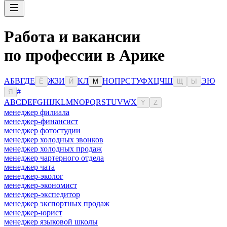
Работа и вакансии
по профессии в Арике
А
Б
В
Г
Д
Е
Ж
З
И
К
Л
Н
О
П
Р
С
Т
У
Ф
Х
Ц
Ч
Ш
Э
Ю
Ё
Й
М
Щ
Ы
#
Я
A
B
C
D
E
F
G
H
I
J
K
L
M
N
O
P
Q
R
S
T
U
V
W
X
Y
Z
менеджер филиала
менеджер-финансист
менеджер фотостудии
менеджер холодных звонков
менеджер холодных продаж
менеджер чартерного отдела
менеджер чата
менеджер-эколог
менеджер-экономист
менеджер-экспедитор
менеджер экспортных продаж
менеджер-юрист
менеджер языковой школы