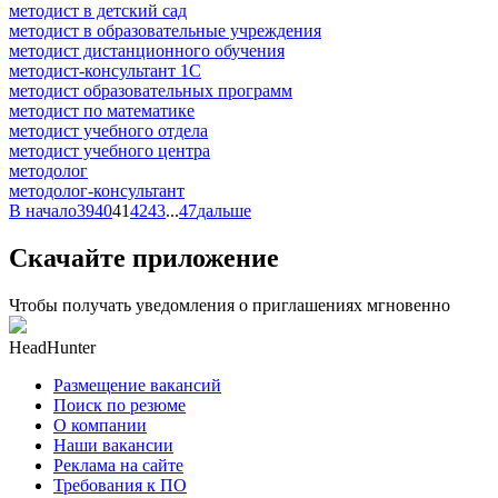
методист в детский сад
методист в образовательные учреждения
методист дистанционного обучения
методист-консультант 1С
методист образовательных программ
методист по математике
методист учебного отдела
методист учебного центра
методолог
методолог-консультант
В начало
39
40
41
42
43
...
47
дальше
Скачайте приложение
Чтобы получать уведомления о приглашениях мгновенно
HeadHunter
Размещение вакансий
Поиск по резюме
О компании
Наши вакансии
Реклама на сайте
Требования к ПО