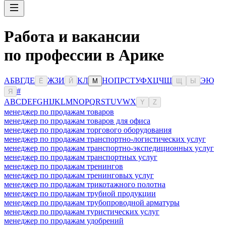
Работа и вакансии
по профессии в Арике
А
Б
В
Г
Д
Е
Ж
З
И
К
Л
Н
О
П
Р
С
Т
У
Ф
Х
Ц
Ч
Ш
Э
Ю
Ё
Й
М
Щ
Ы
#
Я
A
B
C
D
E
F
G
H
I
J
K
L
M
N
O
P
Q
R
S
T
U
V
W
X
Y
Z
менеджер по продажам товаров
менеджер по продажам товаров для офиса
менеджер по продажам торгового оборудования
менеджер по продажам транспортно-логистических услуг
менеджер по продажам транспортно-экспедиционных услуг
менеджер по продажам транспортных услуг
менеджер по продажам тренингов
менеджер по продажам тренинговых услуг
менеджер по продажам трикотажного полотна
менеджер по продажам трубной продукции
менеджер по продажам трубопроводной арматуры
менеджер по продажам туристических услуг
менеджер по продажам удобрений