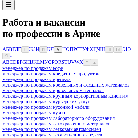
Работа и вакансии
по профессии в Арике
А
Б
В
Г
Д
Е
Ж
З
И
К
Л
Н
О
П
Р
С
Т
У
Ф
Х
Ц
Ч
Ш
Э
Ю
Ё
Й
М
Щ
Ы
#
Я
A
B
C
D
E
F
G
H
I
J
K
L
M
N
O
P
Q
R
S
T
U
V
W
X
Y
Z
менеджер по продажам кофе
менеджер по продажам кредитных продуктов
менеджер по продажам крепежа
менеджер по продажам кровельных и фасадных материалов
менеджер по продажам кровельных материалов
менеджер по продажам крупным корпоративным клиентам
менеджер по продажам курьерских услуг
менеджер по продажам кухонной мебели
менеджер по продажам кухонь
менеджер по продажам лабораторного оборудования
менеджер по продажам лакокрасочных материалов
менеджер по продажам легковых автомобилей
менеджер по продажам лекарственных средств