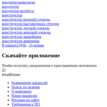
кондитер-шоколатье
кондуктор
кондуктор автобуса
конструктор
конструктор верхней одежды
конструктор выставочных стендов
конструктор детской одежды
конструктор женской одежды
конструктор-закройщик
конструктор-замерщик
В начало
2
3
4
5
6
...
11
дальше
Скачайте приложение
Чтобы получать уведомления о приглашениях мгновенно
HeadHunter
Размещение вакансий
Поиск по резюме
О компании
Наши вакансии
Реклама на сайте
Требования к ПО