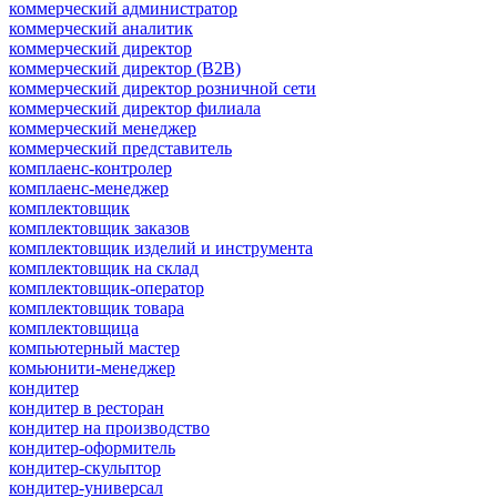
коммерческий администратор
коммерческий аналитик
коммерческий директор
коммерческий директор (B2B)
коммерческий директор розничной сети
коммерческий директор филиала
коммерческий менеджер
коммерческий представитель
комплаенс-контролер
комплаенс-менеджер
комплектовщик
комплектовщик заказов
комплектовщик изделий и инструмента
комплектовщик на склад
комплектовщик-оператор
комплектовщик товара
комплектовщица
компьютерный мастер
комьюнити-менеджер
кондитер
кондитер в ресторан
кондитер на производство
кондитер-оформитель
кондитер-скульптор
кондитер-универсал