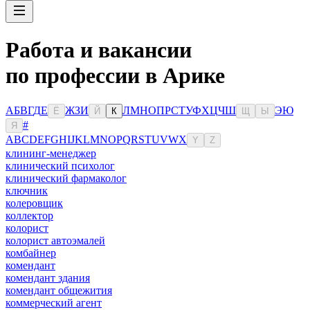
Работа и вакансии
по профессии в Арике
А
Б
В
Г
Д
Е
Ж
З
И
Л
М
Н
О
П
Р
С
Т
У
Ф
Х
Ц
Ч
Ш
Э
Ю
Ё
Й
К
Щ
Ы
#
Я
A
B
C
D
E
F
G
H
I
J
K
L
M
N
O
P
Q
R
S
T
U
V
W
X
Y
Z
клининг-менеджер
клинический психолог
клинический фармаколог
ключник
колеровщик
коллектор
колорист
колорист автоэмалей
комбайнер
комендант
комендант здания
комендант общежития
коммерческий агент