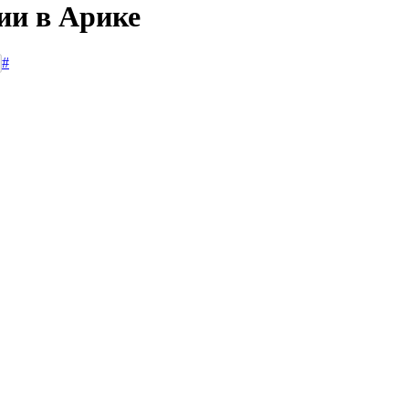
ии в Арике
#