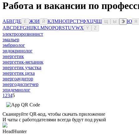
Работа и вакансии по професс
А
Б
В
Г
Д
Е
Ж
З
И
К
Л
М
Н
О
П
Р
С
Т
У
Ф
Х
Ц
Ч
Ш
Ю
Ё
Й
Щ
Ы
Э
Я
A
B
C
D
E
F
G
H
I
J
K
L
M
N
O
P
Q
R
S
T
U
V
W
X
Y
Z
электроэрозионист
эмальер
эмбриолог
эндокринолог
энергетик
энергетик-механик
энергетик участка
энергетик цеха
энергоаудитор
энергодиспетчер
эпидемиолог
1
2
3
4
5
Сканируйте QR-код, чтобы скачать приложение
И чаты с работодателями всегда будут под рукой
HeadHunter