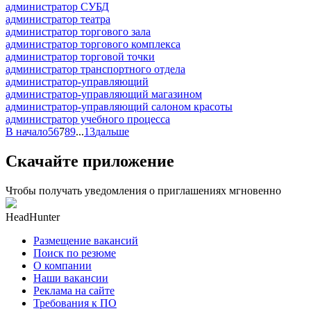
администратор СУБД
администратор театра
администратор торгового зала
администратор торгового комплекса
администратор торговой точки
администратор транспортного отдела
администратор-управляющий
администратор-управляющий магазином
администратор-управляющий салоном красоты
администратор учебного процесса
В начало
5
6
7
8
9
...
13
дальше
Скачайте приложение
Чтобы получать уведомления о приглашениях мгновенно
HeadHunter
Размещение вакансий
Поиск по резюме
О компании
Наши вакансии
Реклама на сайте
Требования к ПО