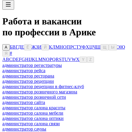
Работа и вакансии
по профессии в Арике
Б
В
Г
Д
Е
Ж
З
И
К
Л
М
Н
О
П
Р
С
Т
У
Ф
Х
Ц
Ч
Ш
Э
Ю
А
Ё
Й
Щ
Ы
#
Я
A
B
C
D
E
F
G
H
I
J
K
L
M
N
O
P
Q
R
S
T
U
V
W
X
Y
Z
администратор регистратуры
администратор рейса
администратор ресторана
администратор рецепции
администратор рецепции в фитнес-клуб
администратор розничного магазина
администратор розничной сети
администратор сайта
администратор салона красоты
администратор салона мебели
администратор салона оптики
администратор салона связи
администратор сауны