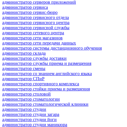
администратор серверов приложений
администратор сервиса
администратор сервис-бюро
администратор сервисного отдела
администратор сервисного центра
администратор сервисной службы
администратор сетевого центра
администратор сети магазинов
администратор сети передачи данных
администратор системы дистанционного обучения
администратор склада
администратор службы доставки
администратор службы приема и размещения
администратор смены
администратор со знанием английского языка
администратор СПиР
администратор спортивного комплекса
администратор стойки приема и размещения
администратор столовой
администратор стоматологии
администратор стоматологической клиники
администратор студии
администратор студии загара
администратор студии йоги
администратор студии маникюра