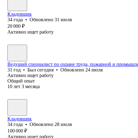
Кладовщик
34
года
•
Обновлено
31 июля
20 000
₽
Активно ищет работу
Ведущий специалист по охране труда, пожарной и промышл
31
год
•
Был
сегодня
•
Обновлено
24 июля
Активно ищет работу
Общий опыт
10
лет
3
месяца
Кладовщик
34
года
•
Обновлено
28 июля
100 000
₽
Активно ищет работу