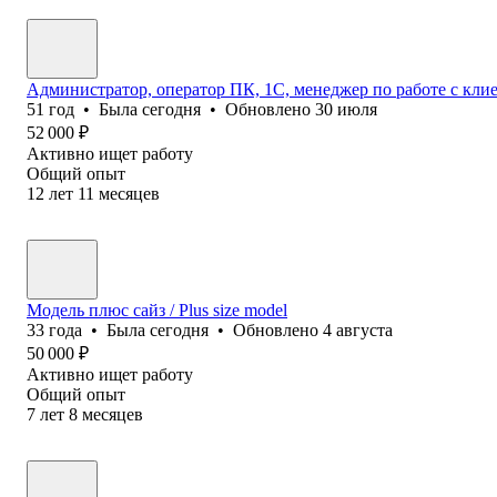
Администратор, оператор ПК, 1С, менеджер по работе с кл
51
год
•
Была
сегодня
•
Обновлено
30 июля
52 000
₽
Активно ищет работу
Общий опыт
12
лет
11
месяцев
Модель плюс сайз / Plus size model
33
года
•
Была
сегодня
•
Обновлено
4 августа
50 000
₽
Активно ищет работу
Общий опыт
7
лет
8
месяцев