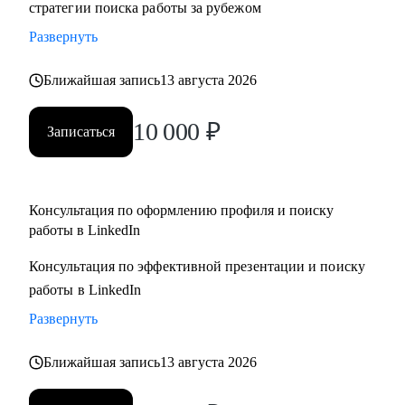
стратегии поиска работы за рубежом
адаптация резюме под конкретную позицию, принципы
Развернуть
работы с джоб бордами, понимание уровня зарплат.
• Поддержу на всех этапах поиска работы и переговоров с
Ближайшая запись
13 августа 2026
компанией (включая обсуждение зарплаты).
10 000
₽
Записаться
Кому могу помочь:
• Всем специалистам в сфере ИТ и маркетинга, кто хочет
строить карьеру за рубежом
• Руководителям и тем, кто хочет дорасти до
Консультация по оформлению профиля и поиску
работы в LinkedIn
управленческих позиций
Консультация по эффективной презентации и поиску
работы в LinkedIn
Развернуть
Ближайшая запись
13 августа 2026