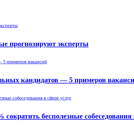
орые прогнозируют эксперты
льных кандидатов — 5 примеров ваканс
% сократить бесполезные собеседования 