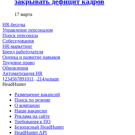
закрывать дефицит кадров
17 марта
HR-беседы
Управление персоналом
Поиск персонала
Собеседования
HR-маркетинг
Бренд работодателя
Оценка и развитие навыков
Трудовое право
Обновления
Автоматизация HR
1
2
3
4
5
6
7
8
9
10
11
...
214
дальше
HeadHunter
Размещение вакансий
Поиск по резюме
О компании
Наши вакансии
Реклама на сайте
Требования к ПО
Безопасный HeadHunter
HeadHunter API