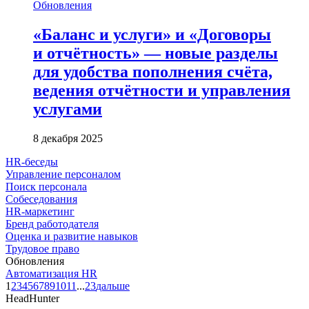
Обновления
«Баланс и услуги» и «Договоры
и отчётность» — новые разделы
для удобства пополнения счёта,
ведения отчётности и управления
услугами
8 декабря 2025
HR-беседы
Управление персоналом
Поиск персонала
Собеседования
HR-маркетинг
Бренд работодателя
Оценка и развитие навыков
Трудовое право
Обновления
Автоматизация HR
1
2
3
4
5
6
7
8
9
10
11
...
23
дальше
HeadHunter