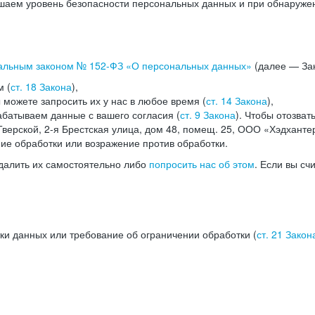
аем уровень безопасности персональных данных и при обнаружени
альным законом №
152-ФЗ
«О персональных данных»
(далее — Зак
м (
ст. 18 Закона
),
можете запросить их у нас в любое время (
ст. 14 Закона
),
абатываем данные с вашего согласия (
ст. 9 Закона
). Чтобы отозват
верской, 2-я Брестская улица, дом 48, помещ. 25, ООО «Хэдханте
ние обработки или возражение против обработки.
далить их самостоятельно либо
попросить нас об этом
. Если вы сч
ки данных или требование об ограничении обработки (
ст. 21 Закон