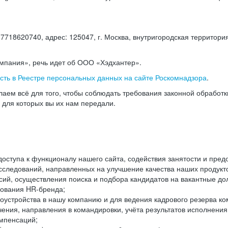
18620740, адрес: 125047, г. Москва, внутригородская территория
омпания», речь идет об ООО «Хэдхантер».
есть в Реестре персональных данных на сайте Роскомнадзора
.
аем всё для того, чтобы соблюдать требования законной обработ
, для которых вы их нам передали.
ступа к функционалу нашего сайта, содействия занятости и пред
следований, направленных на улучшение качества наших продуктов
ий, осуществления поиска и подбора кандидатов на вакантные дол
ования HR-бренда;
оустройства в нашу компанию и для ведения кадрового резерва ко
чения, направления в командировки, учёта результатов исполнени
омпенсаций;