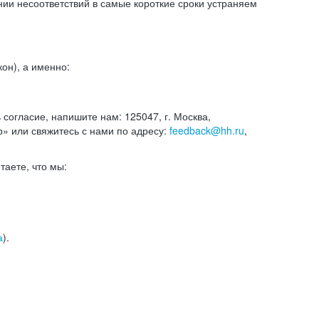
и несоответствий в самые короткие сроки устраняем
он), а именно:
ь согласие, напишите нам: 125047, г. Москва,
р» или свяжитесь с нами по адресу:
feedback@hh.ru
,
итаете, что мы:
а
).