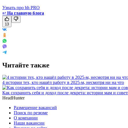
Узнать про hh PRO
↩
На главную блога
13
Читайте также
4 истории тех, кто нашёл работу в 2025-м, несмотря ни на что
Как сохранить себя и доход после декрета: истории мам и сове
HeadHunter
Размещение вакансий
Поиск по резюме
О компании
Наши вакансии