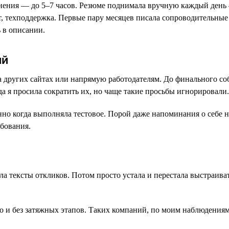
ьнения — до 5–7 часов. Резюме поднимала вручную каждый день 
, техподдержка. Первые пару месяцев писала сопроводительные
 в описании.
ий
на других сайтах или напрямую работодателям. До финального со
а я просила сократить их, но чаще такие просьбы игнорировали.
но когда выполняла тестовое. Порой даже напоминания о себе н
ебования.
ла тексты откликов. Потом просто устала и перестала выстраив
ро и без затяжных этапов. Таких компаний, по моим наблюдения