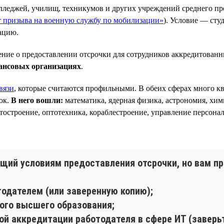
олледжей, училищ, техникумов и других учреждений среднего пр
от призыва на военную службу по мобилизации»
). Условие — сту
ацию.
ние о предоставлении отсрочки для сотрудников аккредитован
ансовых организациях
.
вязи
, которые считаются профильными. В обеих сферах много 
ок.
В него вошли:
математика, ядерная физика, астрономия, хим
ётостроение, оптотехника, кораблестроение, управление персонал
щий условиям предоставления отсрочки, но вам пр
тодателем (или заверенную копию);
ого высшего образования;
ой аккредитации работодателя в сфере ИТ (заверьт