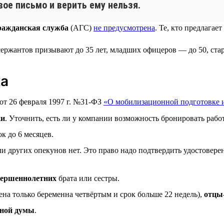
вое письмо и верить ему нельзя.
ражданская служба
(АГС)
не предусмотрена
. Те, кто предлага
 сержантов призывают до 35 лет, младших офицеров — до 50, ст
ка
 от 26 февраля 1997 г. №31-ФЗ
«О мобилизационной подготовке 
ки
. Уточнить, есть ли у компании возможность бронировать работ
к до 6 месяцев.
сли других опекунов нет. Это право надо подтвердить удостове
вершеннолетних
брата или сестры.
ена только беременна четвёртым и срок больше 22 недель),
отцы
нной думы
.