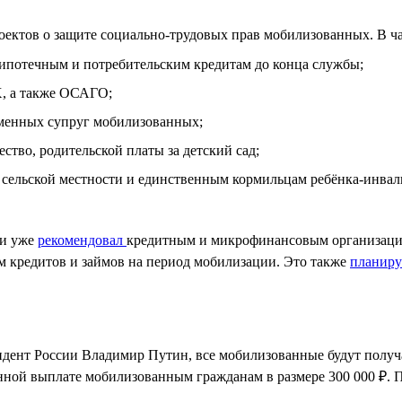
роектов о защите социально-трудовых прав мобилизованных. В ч
ипотечным и потребительским кредитам до конца службы;
Х, а также ОСАГО;
ременных супруг мобилизованных;
ство, родительской платы за детский сад;
 сельской местности и единственным кормильцам ребёнка-инвал
ии уже
рекомендовал
кредитным и микрофинансовым организация
м кредитов и займов на период мобилизации. Это также
планир
дент России Владимир Путин, все мобилизованные будут получа
нной выплате мобилизованным гражданам в размере 300 000 ₽. 